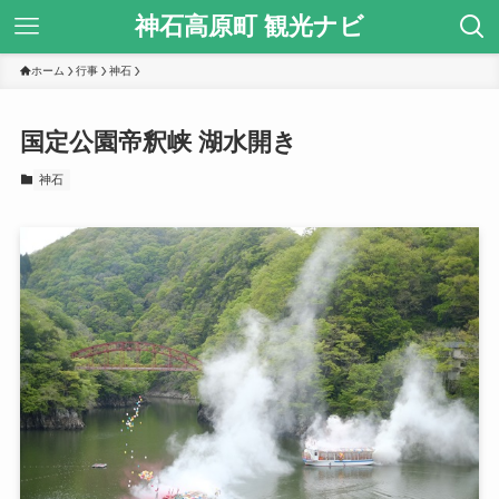
神石高原町 観光ナビ
ホーム
行事
神石
国定公園帝釈峡 湖水開き
神石