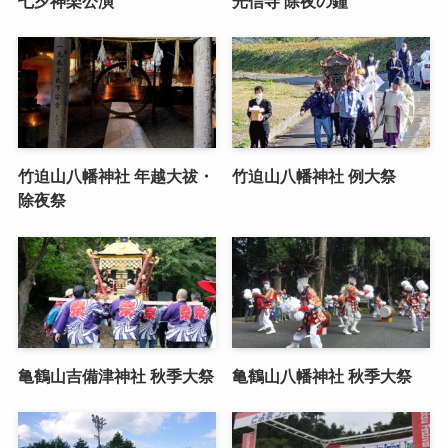
七夕神楽公演
光信寺 除夜の鐘
竹迫山八幡神社 年越大祓・
竹迫山八幡神社 例大祭
除夜祭
亀鶴山吉備津神社 秋季大祭
亀鶴山八幡神社 秋季大祭