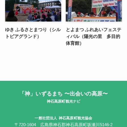
ゆき ふるさとまつり（シル
とよまつ ふれあいフェステ
トピアグランド）
ィバル（陽光の里 多目的
体育館）
「神」いずるまち 〜出会いの高原〜
神石高原町観光ナビ
一般社団法人
神石高原町観光協会
〒720-1604 広島県神石郡神石高原町坂瀬川5146-2