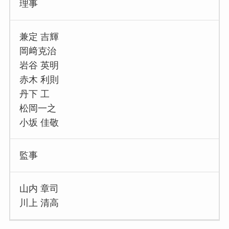
理事
兼定 吉輝
岡﨑克治
岩谷 英明
赤木 利則
丹下 工
松岡一之
小坂 佳敬
監事
山内 章司
川上 清高