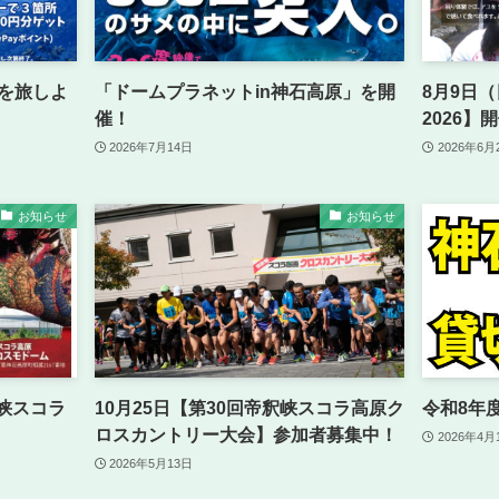
町を旅しよ
「ドームプラネットin神石高原」を開
8月9日
催！
2026】
2026年7月14日
2026年6月
お知らせ
お知らせ
釈峡スコラ
10月25日【第30回帝釈峡スコラ高原ク
令和8年
ロスカントリー大会】参加者募集中！
2026年4月
2026年5月13日