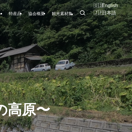
English
日本語
ン
特産品
協会概要
観光素材集
の高原〜
の高原〜
の高原〜