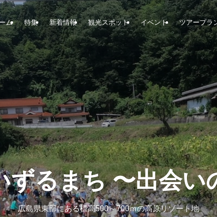
ーム
特集
新着情報
観光スポット
イベント
ツアープラ
いずるまち 〜出会い
いずるまち 〜出会い
いずるまち 〜出会い
広島県東部にある標高500～700ｍの高原リゾート地
広島県東部にある標高500～700ｍの高原リゾート地
広島県東部にある標高500～700ｍの高原リゾート地