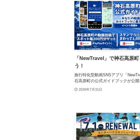
「NewTravel」で神石高原
う！
旅行特化型動画SNSアプリ「NewTra
石高原町の公式ガイドブックが公開
2026年7月31日