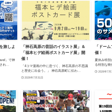
町を旅しよ
「神石高原の昔話のイラスト展」＆
「ドーム
「福本ヒデ絵画ポストカード展」開
催！
催！
vel」で神
夏休み特別
され…
る特別な映
「4コマ漫画の中に息づく、神石高原の不思議
と歴史に出会う。」 神石高原町に伝わ…
2026年7月
2026年7月31日