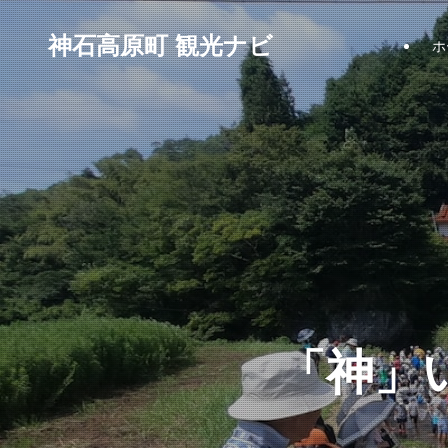
神石高原町 観光ナビ
ホ
「神」
「神」
「神」