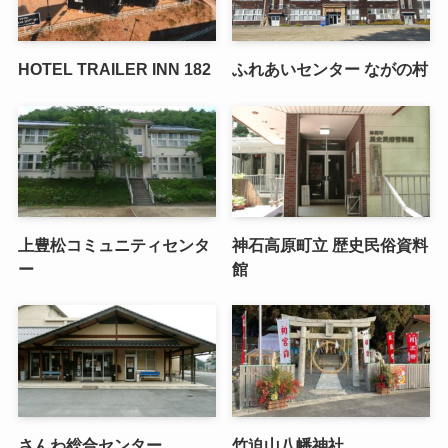
HOTEL TRAILER INN 182
ふれあいセンター ながの村
上豊松コミュニティセンタ
神石高原町立 歴史民俗資料
ー
館
さんわ総合センター
竹迫山八幡神社