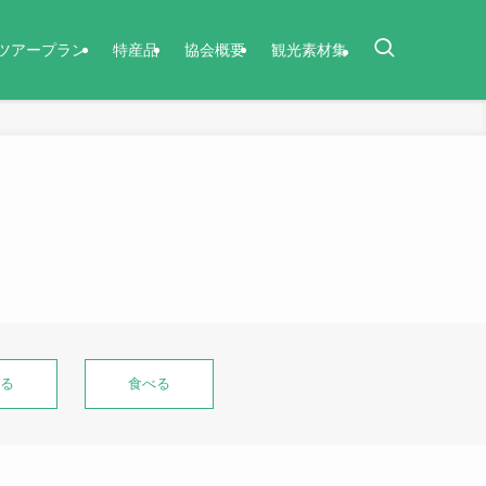
ツアープラン
特産品
協会概要
観光素材集
る
食べる