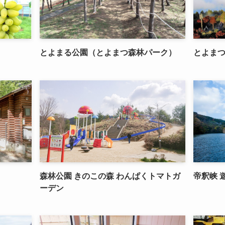
とよまる公園（とよまつ森林パーク）
とよまつ
森林公園 きのこの森 わんぱくトマトガ
帝釈峡 
ーデン