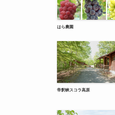
はら農園
帝釈峡スコラ高原