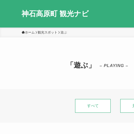
神石高原町 観光ナビ
ホーム
観光スポット
遊ぶ
「遊ぶ」
– PLAYING –
すべて